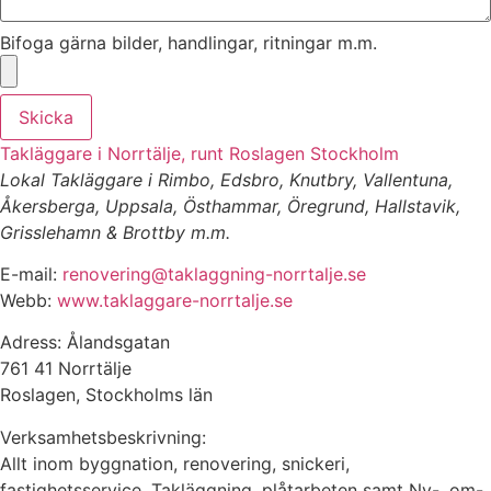
Bifoga gärna bilder, handlingar, ritningar m.m.
Skicka
Takläggare i Norrtälje, runt Roslagen Stockholm
Lokal Takläggare i Rimbo, Edsbro, Knutbry, Vallentuna,
Åkersberga, Uppsala, Östhammar, Öregrund, Hallstavik,
Grisslehamn & Brottby m.m.
E-mail:
renovering@taklaggning-norrtalje.se
Webb:
www.taklaggare-norrtalje.se
Adress: Ålandsgatan
761 41 Norrtälje
Roslagen, Stockholms län
Verksamhetsbeskrivning:
Allt inom byggnation, renovering, snickeri,
fastighetsservice. Takläggning, plåtarbeten samt Ny-, om-