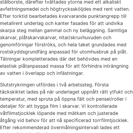
stålborste, därefter tvättades ytorna med ett alkaliskt
avfettningsmedel och högtryckssköljdes med rent vatten.
Efter torktid bearbetades kvarvarande punktangrepp till
metallrent underlag och kanter fasades för att undvika
skarpa steg mellan gammal och ny beläggning. Samtliga
skarvar, plåtskarvskarvar, nitar/skruvhuvuden och
genomföringar förströks, och hela taket grundades med
rostskyddsgrundfärg anpassad för utomhusbruk på plåt.
Tätningar kompletterades där det behövdes med en
elastisk plåtanpassad massa för att förhindra inträngning
av vatten i överlapp och infästningar.
Slutstrykningen utfördes i två arbetssteg. Första
täckskiktet lades på när underlaget uppnått rätt ytfukt och
temperatur, med spruta på öppna fält och pensel/roller i
detaljer för att bygga film i skarvar. Vi kontrollerade
våtfilmstjocklek löpande med mätkam och justerade
åtgång vid behov för att nå specificerad torrfilmtjocklek.
Efter rekommenderad övermålningsintervall lades ett