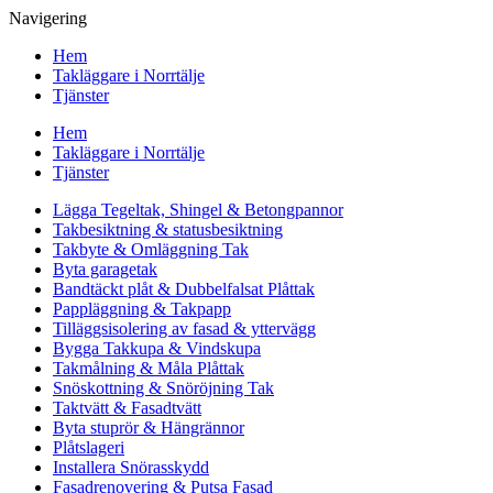
Navigering
Hem
Takläggare i Norrtälje
Tjänster
Hem
Takläggare i Norrtälje
Tjänster
Lägga Tegeltak, Shingel & Betongpannor
Takbesiktning & statusbesiktning
Takbyte & Omläggning Tak
Byta garagetak
Bandtäckt plåt & Dubbelfalsat Plåttak
Pappläggning & Takpapp
Tilläggsisolering av fasad & yttervägg
Bygga Takkupa & Vindskupa
Takmålning & Måla Plåttak
Snöskottning & Snöröjning Tak
Taktvätt & Fasadtvätt
Byta stuprör & Hängrännor
Plåtslageri
Installera Snörasskydd
Fasadrenovering & Putsa Fasad