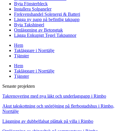
Byta Fönsterbleck
Installera Solpaneler
Frekvenshandel Solenergi & Batteri
Lägga ny papp på befintlig takpapp
Byta Takshingel
Omläggning av Betongtak
Lägga Enkupigt Tegel Takpannor
Hem
Takläggare i Norrtälje
Tjänster
Hem
Takläggare i Norrtälje
Tjänster
Senaste projekten
Takrenovering med nya läkt och underlagspapp i Rimbo
Akut takskottning och snöröjning på flerbostadshus i Rimbo,
Norrtälje
Läggning av dubbelfalsat plåttak på villa i Rimbo