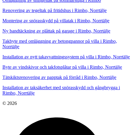
Omläggning av shingeltak på sommarstuga i Rimbo
Renovering av tegeltak på fritidshus i Rimbo, Norrtälje
Montering av snörasskydd på villatak i Rimbo, Norrtälje
Ny bandtäckning av plåttak på garage i Rimbo, Norrtälje
Takbyte med omläggning av betongpannor på villa i Rimbo,
Norrtälje
Installation av nytt takavvattningssystem på villa i Rimbo, Norrtälje
Byte av vindskivor och takfotsplåtar på villa i Rimbo, Norrtälje
Tätskiktsrenovering av papptak på förråd i Rimbo, Norrtälje
Installation av taksäkerhet med snörasskydd och gångbrygga i
Rimbo, Norrtälje
© 2026