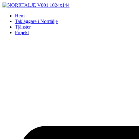
Skip
to
Hem
content
Takläggare i Norrtälje
Tjänster
Projekt