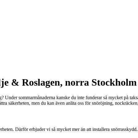
älje & Roslagen, norra Stockholm
kring? Under sommarmånaderna kanske du inte funderar så mycket på taksä
örbättra säkerheten, men du kan även anlita oss för snöröjning, nockräcke
erheten. Därför erbjuder vi så mycket mer än att installera snörrasskydd