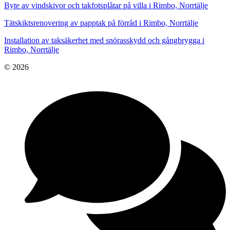
Byte av vindskivor och takfotsplåtar på villa i Rimbo, Norrtälje
Tätskiktsrenovering av papptak på förråd i Rimbo, Norrtälje
Installation av taksäkerhet med snörasskydd och gångbrygga i
Rimbo, Norrtälje
© 2026