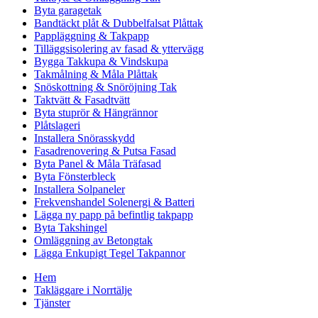
Byta garagetak
Bandtäckt plåt & Dubbelfalsat Plåttak
Pappläggning & Takpapp
Tilläggsisolering av fasad & yttervägg
Bygga Takkupa & Vindskupa
Takmålning & Måla Plåttak
Snöskottning & Snöröjning Tak
Taktvätt & Fasadtvätt
Byta stuprör & Hängrännor
Plåtslageri
Installera Snörasskydd
Fasadrenovering & Putsa Fasad
Byta Panel & Måla Träfasad
Byta Fönsterbleck
Installera Solpaneler
Frekvenshandel Solenergi & Batteri
Lägga ny papp på befintlig takpapp
Byta Takshingel
Omläggning av Betongtak
Lägga Enkupigt Tegel Takpannor
Hem
Takläggare i Norrtälje
Tjänster