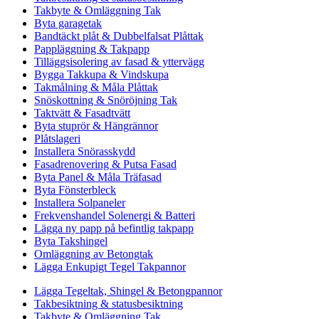
Takbyte & Omläggning Tak
Byta garagetak
Bandtäckt plåt & Dubbelfalsat Plåttak
Pappläggning & Takpapp
Tilläggsisolering av fasad & yttervägg
Bygga Takkupa & Vindskupa
Takmålning & Måla Plåttak
Snöskottning & Snöröjning Tak
Taktvätt & Fasadtvätt
Byta stuprör & Hängrännor
Plåtslageri
Installera Snörasskydd
Fasadrenovering & Putsa Fasad
Byta Panel & Måla Träfasad
Byta Fönsterbleck
Installera Solpaneler
Frekvenshandel Solenergi & Batteri
Lägga ny papp på befintlig takpapp
Byta Takshingel
Omläggning av Betongtak
Lägga Enkupigt Tegel Takpannor
Lägga Tegeltak, Shingel & Betongpannor
Takbesiktning & statusbesiktning
Takbyte & Omläggning Tak