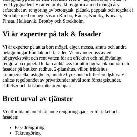
rent byggnaden! Vi är en omtyckt byggfirma med många års
erfarenhet av rengöring av betongtak, plåttak, papptak och tegeltak i
Norrtälje med omnejd såsom Rimbo, Rånäs, Knutby, Knivsta,
Finsta, Hallstavik, Brottby och Stockholm.
Vi är experter på tak & fasader
Vi är experter på att ta bort mögel, alger, mossa, smuts och andra
beläggningar från tak och fasader. Vi använder oss av en
högtryckstvätt och rent vatten för att effektivt och miljövänligt
rengöra på djupet. Du kan anlita oss för att rengöra takpannor och
fasader på butiker, radhus, 2-planshus, villor, fritidshus,
kommersiella fastigheter, mindre hyreshus och flerfamiljshus. Vi
anlitas regelbundet av privatkunder såväl som företagskunder,
stiftelser och bostadsrättsföreningar.
Brett urval av tjänster
Vi utför bland annat följande rengöringstjänster för taket och
fasaden:
Fasadrengöring
Takrengöring