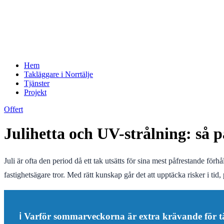
Hem
Takläggare i Norrtälje
Tjänster
Projekt
Offert
Julihetta och UV-strålning: så 
Juli är ofta den period då ett tak utsätts för sina mest påfrestande f
fastighetsägare tror. Med rätt kunskap går det att upptäcka risker i ti
ℹ️ Varför sommarveckorna är extra krävande för t