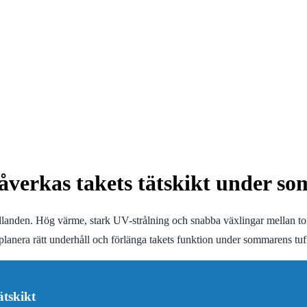
påverkas takets tätskikt under s
örhållanden. Hög värme, stark UV-strålning och snabba växlingar mellan t
d, planera rätt underhåll och förlänga takets funktion under sommarens tuf
ätskikt