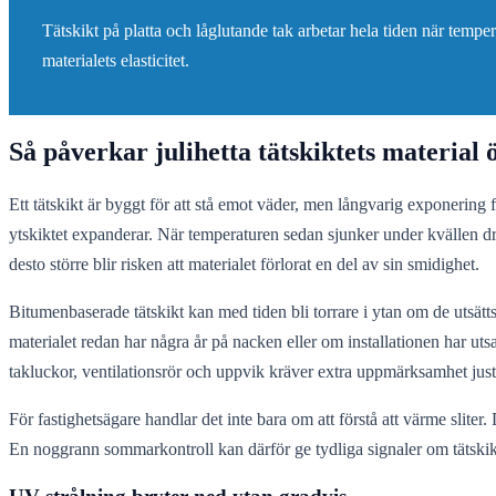
Tätskikt på platta och låglutande tak arbetar hela tiden när tempe
materialets elasticitet.
Så påverkar julihetta tätskiktets material 
Ett tätskikt är byggt för att stå emot väder, men långvarig exponering 
ytskiktet expanderar. När temperaturen sedan sjunker under kvällen drar
desto större blir risken att materialet förlorat en del av sin smidighet.
Bitumenbaserade tätskikt kan med tiden bli torrare i ytan om de utsätts
materialet redan har några år på nacken eller om installationen har uts
takluckor, ventilationsrör och uppvik kräver extra uppmärksamhet ju
För fastighetsägare handlar det inte bara om att förstå att värme sliter
En noggrann sommarkontroll kan därför ge tydliga signaler om tätski