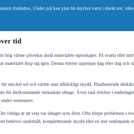
raturen förändras. Under juli kan ytan bli mycket varm i direkt sol, vilk
över tid
för hög värme påverkar ändå materialets egenskaper. På svarta eller mörka
 materialet ihop sig igen. Denna rörelse upprepas dag efter dag och sätt
 för mycket sol och värme utan tillräckligt skydd. Plastbaserade tätskikt 
atts för återkommande mekaniskt slitage. Även små rörelser i underlaget 
st under sommaren.
. Det viktiga är att veta var slitaget syns först. Ofta börjar problemen i
ktet behöver underhåll, kompletterande skydd eller en mer omfattande ö