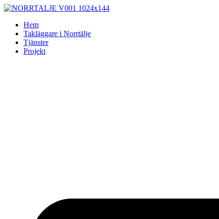
Skip
to
Hem
content
Takläggare i Norrtälje
Tjänster
Projekt