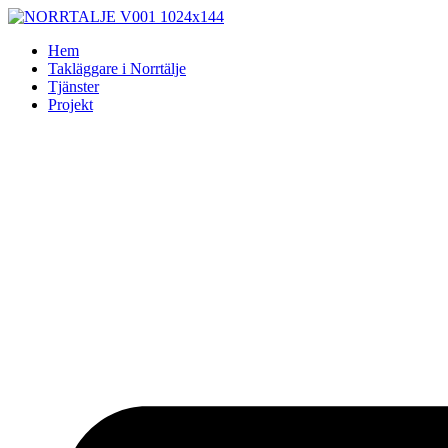
Skip
to
Hem
content
Takläggare i Norrtälje
Tjänster
Projekt