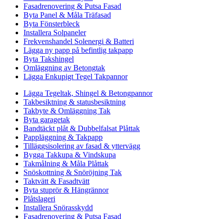
Fasadrenovering & Putsa Fasad
Byta Panel & Måla Träfasad
Byta Fönsterbleck
Installera Solpaneler
Frekvenshandel Solenergi & Batteri
Lägga ny papp på befintlig takpapp
Byta Takshingel
Omläggning av Betongtak
Lägga Enkupigt Tegel Takpannor
Lägga Tegeltak, Shingel & Betongpannor
Takbesiktning & statusbesiktning
Takbyte & Omläggning Tak
Byta garagetak
Bandtäckt plåt & Dubbelfalsat Plåttak
Pappläggning & Takpapp
Tilläggsisolering av fasad & yttervägg
Bygga Takkupa & Vindskupa
Takmålning & Måla Plåttak
Snöskottning & Snöröjning Tak
Taktvätt & Fasadtvätt
Byta stuprör & Hängrännor
Plåtslageri
Installera Snörasskydd
Fasadrenovering & Putsa Fasad