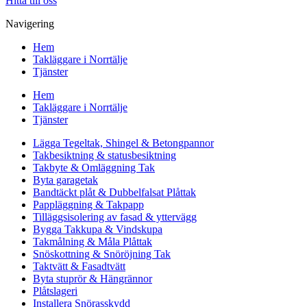
Hitta till oss
Navigering
Hem
Takläggare i Norrtälje
Tjänster
Hem
Takläggare i Norrtälje
Tjänster
Lägga Tegeltak, Shingel & Betongpannor
Takbesiktning & statusbesiktning
Takbyte & Omläggning Tak
Byta garagetak
Bandtäckt plåt & Dubbelfalsat Plåttak
Pappläggning & Takpapp
Tilläggsisolering av fasad & yttervägg
Bygga Takkupa & Vindskupa
Takmålning & Måla Plåttak
Snöskottning & Snöröjning Tak
Taktvätt & Fasadtvätt
Byta stuprör & Hängrännor
Plåtslageri
Installera Snörasskydd