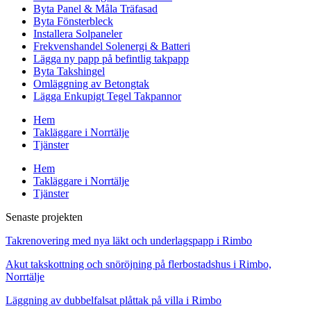
Byta Panel & Måla Träfasad
Byta Fönsterbleck
Installera Solpaneler
Frekvenshandel Solenergi & Batteri
Lägga ny papp på befintlig takpapp
Byta Takshingel
Omläggning av Betongtak
Lägga Enkupigt Tegel Takpannor
Hem
Takläggare i Norrtälje
Tjänster
Hem
Takläggare i Norrtälje
Tjänster
Senaste projekten
Takrenovering med nya läkt och underlagspapp i Rimbo
Akut takskottning och snöröjning på flerbostadshus i Rimbo,
Norrtälje
Läggning av dubbelfalsat plåttak på villa i Rimbo