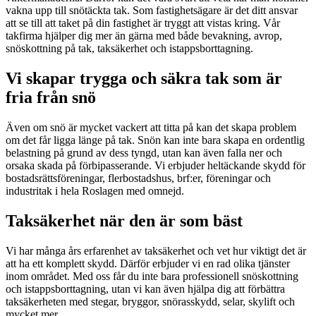
vakna upp till snötäckta tak. Som fastighetsägare är det ditt ansvar
att se till att taket på din fastighet är tryggt att vistas kring. Vår
takfirma hjälper dig mer än gärna med både bevakning, avrop,
snöskottning på tak, taksäkerhet och istappsborttagning.
Vi skapar trygga och säkra tak som är
fria från snö
Även om snö är mycket vackert att titta på kan det skapa problem
om det får ligga länge på tak. Snön kan inte bara skapa en ordentlig
belastning på grund av dess tyngd, utan kan även falla ner och
orsaka skada på förbipasserande. Vi erbjuder heltäckande skydd för
bostadsrättsföreningar, flerbostadshus, brf:er, föreningar och
industritak i hela Roslagen med omnejd.
Taksäkerhet när den är som bäst
Vi har många års erfarenhet av taksäkerhet och vet hur viktigt det är
att ha ett komplett skydd. Därför erbjuder vi en rad olika tjänster
inom området. Med oss får du inte bara professionell snöskottning
och istappsborttagning, utan vi kan även hjälpa dig att förbättra
taksäkerheten med stegar, bryggor, snörasskydd, selar, skylift och
mycket mer.