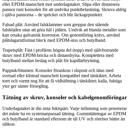
eller EPDM-manschett mot underlagstaket. Slipa eller distansera
pannor runt konsolen för att undvika punktbelastning. Skruva aldrig
i själva pannorna – de spricker och blir läckagepunkter.
Falsad plåt: Använd falsklammer som greppar den stående
falshöjden utan att göra hål i plåten. Undvik att blanda metaller som
kan orsaka galvanisk korrosion. Om genomföring krävs, använd
plåtslagarutformat bleck med EPDM-stos och butylband.
Trapetsplåt: Fäst i profilens högsta del (topp) med självborrande
skruv med EPDM-bricka och distanshylsa. Komplettera med
butylband mellan beslag och plåt för kapillärbrytning.
Papptak/bitumen: Konsoler förankras i råspont och tätas med
svetsad eller klistrad manschett kompatibel med tätskiktet. Arbeta
torrt och varmt nog för att få vidhäftning i tätskiktet; kalla, fuktiga
ytor ger sämre försegling.
Tätning av skruv, konsoler och kabelgenomföringar
Underlagstaket är din sista fuktspärr. Varje infästning som penetrerar
det måste ha en systemanpassad tätning. Gummitätningar av EPDM
och butylband är standard eftersom de tål UV och rörelser bättre än
silikon.