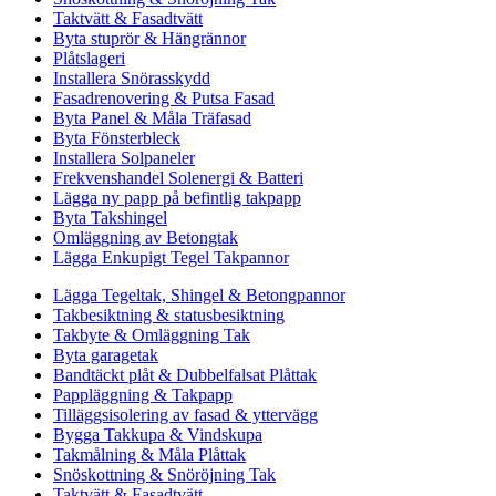
Taktvätt & Fasadtvätt
Byta stuprör & Hängrännor
Plåtslageri
Installera Snörasskydd
Fasadrenovering & Putsa Fasad
Byta Panel & Måla Träfasad
Byta Fönsterbleck
Installera Solpaneler
Frekvenshandel Solenergi & Batteri
Lägga ny papp på befintlig takpapp
Byta Takshingel
Omläggning av Betongtak
Lägga Enkupigt Tegel Takpannor
Lägga Tegeltak, Shingel & Betongpannor
Takbesiktning & statusbesiktning
Takbyte & Omläggning Tak
Byta garagetak
Bandtäckt plåt & Dubbelfalsat Plåttak
Pappläggning & Takpapp
Tilläggsisolering av fasad & yttervägg
Bygga Takkupa & Vindskupa
Takmålning & Måla Plåttak
Snöskottning & Snöröjning Tak
Taktvätt & Fasadtvätt