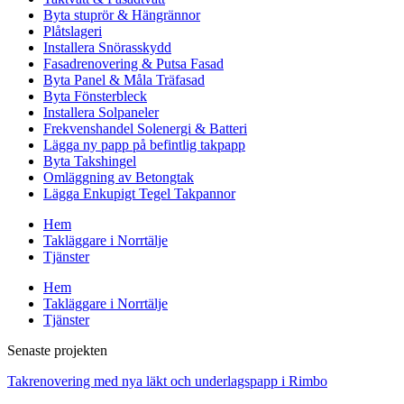
Byta stuprör & Hängrännor
Plåtslageri
Installera Snörasskydd
Fasadrenovering & Putsa Fasad
Byta Panel & Måla Träfasad
Byta Fönsterbleck
Installera Solpaneler
Frekvenshandel Solenergi & Batteri
Lägga ny papp på befintlig takpapp
Byta Takshingel
Omläggning av Betongtak
Lägga Enkupigt Tegel Takpannor
Hem
Takläggare i Norrtälje
Tjänster
Hem
Takläggare i Norrtälje
Tjänster
Senaste projekten
Takrenovering med nya läkt och underlagspapp i Rimbo