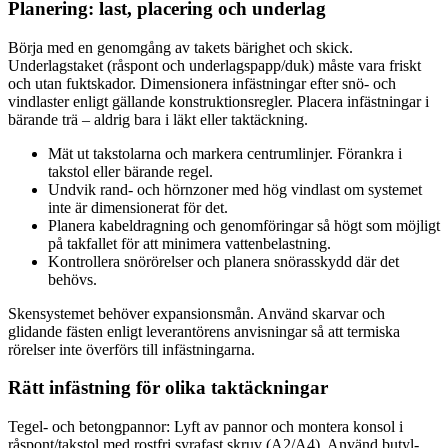
Planering: last, placering och underlag
Börja med en genomgång av takets bärighet och skick.
Underlagstaket (råspont och underlagspapp/duk) måste vara friskt
och utan fuktskador. Dimensionera infästningar efter snö- och
vindlaster enligt gällande konstruktionsregler. Placera infästningar i
bärande trä – aldrig bara i läkt eller taktäckning.
Mät ut takstolarna och markera centrumlinjer. Förankra i
takstol eller bärande regel.
Undvik rand- och hörnzoner med hög vindlast om systemet
inte är dimensionerat för det.
Planera kabeldragning och genomföringar så högt som möjligt
på takfallet för att minimera vattenbelastning.
Kontrollera snörörelser och planera snörasskydd där det
behövs.
Skensystemet behöver expansionsmån. Använd skarvar och
glidande fästen enligt leverantörens anvisningar så att termiska
rörelser inte överförs till infästningarna.
Rätt infästning för olika taktäckningar
Tegel- och betongpannor: Lyft av pannor och montera konsol i
råspont/takstol med rostfri syrafast skruv (A2/A4). Använd butyl-