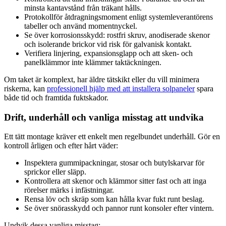
minsta kantavstånd från träkant hålls.
Protokollför åtdragningsmoment enligt systemleverantörens
tabeller och använd momentnyckel.
Se över korrosionsskydd: rostfri skruv, anodiserade skenor
och isolerande brickor vid risk för galvanisk kontakt.
Verifiera linjering, expansionsglapp och att sken- och
panelklämmor inte klämmer taktäckningen.
Om taket är komplext, har äldre tätskikt eller du vill minimera
riskerna, kan
professionell hjälp med att installera solpaneler
spara
både tid och framtida fuktskador.
Drift, underhåll och vanliga misstag att undvika
Ett tätt montage kräver ett enkelt men regelbundet underhåll. Gör en
kontroll årligen och efter hårt väder:
Inspektera gummipackningar, stosar och butylskarvar för
sprickor eller släpp.
Kontrollera att skenor och klämmor sitter fast och att inga
rörelser märks i infästningar.
Rensa löv och skräp som kan hålla kvar fukt runt beslag.
Se över snörasskydd och pannor runt konsoler efter vintern.
Undvik dessa vanliga misstag: