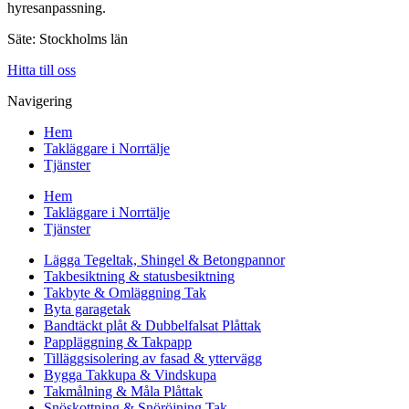
hyresanpassning.
Säte: Stockholms län
Hitta till oss
Navigering
Hem
Takläggare i Norrtälje
Tjänster
Hem
Takläggare i Norrtälje
Tjänster
Lägga Tegeltak, Shingel & Betongpannor
Takbesiktning & statusbesiktning
Takbyte & Omläggning Tak
Byta garagetak
Bandtäckt plåt & Dubbelfalsat Plåttak
Pappläggning & Takpapp
Tilläggsisolering av fasad & yttervägg
Bygga Takkupa & Vindskupa
Takmålning & Måla Plåttak
Snöskottning & Snöröjning Tak