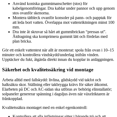
Använd koniska gummimanschetter (stos) för
kabelgenomföringar. Dra kablar under pannor och upp genom
stos ovanför skenorna.
Montera tätbleck ovanför konsoler på pann- och papptak för
att leda bort vatten. Överlappa mot vattenriktningen minst 100
mm.
Dra inte åt skruvar så hårt att gummibrickan “pressas ut”.
Åtdragning ska komprimera gummit lätt och fördelas med
plan bricka.
Gör ett enkelt vattentest när allt är monterat: spola från ovan i 10–15
minuter och kontrollera vindskydd/underlag inifrån vinden.
Upptäcker du fukt, åtgärda direkt innan du kopplar in anläggningen.
Säkerhet och kvalitetssäkring vid montage
Arbeta alltid med fallskydd: livlina, glidskydd vid takfot och
halksäkra skor. Ställning eller takbrygga krävs för säker åtkomst.
Elarbeten på DC och AC-sidan ska utföras av behörig elinstallatör;
solpaneler genererar spänning i dagsljus även när växelriktaren är
frånkopplad.
Kvalitetssäkra montaget med en enkel egenkontroll:
Kontrollera att alla infästningar sitter i bärande trä och att