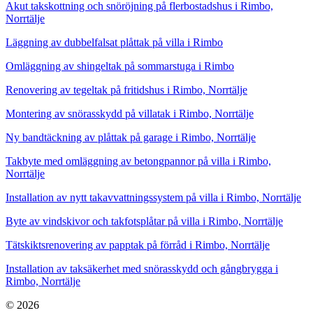
Akut takskottning och snöröjning på flerbostadshus i Rimbo,
Norrtälje
Läggning av dubbelfalsat plåttak på villa i Rimbo
Omläggning av shingeltak på sommarstuga i Rimbo
Renovering av tegeltak på fritidshus i Rimbo, Norrtälje
Montering av snörasskydd på villatak i Rimbo, Norrtälje
Ny bandtäckning av plåttak på garage i Rimbo, Norrtälje
Takbyte med omläggning av betongpannor på villa i Rimbo,
Norrtälje
Installation av nytt takavvattningssystem på villa i Rimbo, Norrtälje
Byte av vindskivor och takfotsplåtar på villa i Rimbo, Norrtälje
Tätskiktsrenovering av papptak på förråd i Rimbo, Norrtälje
Installation av taksäkerhet med snörasskydd och gångbrygga i
Rimbo, Norrtälje
© 2026