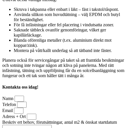
Skruva i takpanna eller enbart i läkt – fäst i takstol/råspont.
Använda silikon som huvudtätning – välj EPDM och butyl
för beständighet.
För få infästningar eller fel placering i vindutsatta zoner.
Saknade tätbleck ovanför genomföringar, vilket ger
kapillärläckage.
Blanda oförenliga metaller (t.ex. aluminium direkt mot
koppar/zink).
Montera på vått/kallt underlag så att tätband inte fäster.
Planera också för servicegångar på taket så att framtida besiktningar
och sotning inte tvingar någon att kliva på panelerna. Med rätt
infästning, tätning och uppföljning får du en solcellsanläggning som
fungerar och ett tak som håller tätt i många år.
Kontakta oss idag!
Namn
Telefon
Email
Adress + Ort
Beskriv ert behov, förutsättningar, antal m2 & önskat startdatum