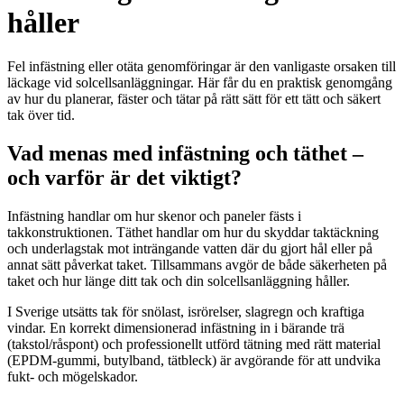
håller
Fel infästning eller otäta genomföringar är den vanligaste orsaken till
läckage vid solcellsanläggningar. Här får du en praktisk genomgång
av hur du planerar, fäster och tätar på rätt sätt för ett tätt och säkert
tak över tid.
Vad menas med infästning och täthet –
och varför är det viktigt?
Infästning handlar om hur skenor och paneler fästs i
takkonstruktionen. Täthet handlar om hur du skyddar taktäckning
och underlagstak mot inträngande vatten där du gjort hål eller på
annat sätt påverkat taket. Tillsammans avgör de både säkerheten på
taket och hur länge ditt tak och din solcellsanläggning håller.
I Sverige utsätts tak för snölast, isrörelser, slagregn och kraftiga
vindar. En korrekt dimensionerad infästning in i bärande trä
(takstol/råspont) och professionellt utförd tätning med rätt material
(EPDM-gummi, butylband, tätbleck) är avgörande för att undvika
fukt- och mögelskador.