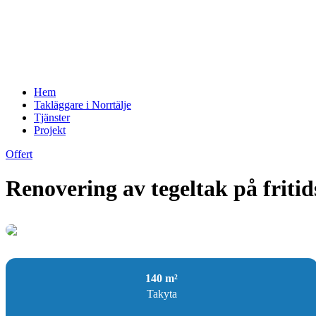
Hem
Takläggare i Norrtälje
Tjänster
Projekt
Offert
Renovering av tegeltak på friti
140 m²
Takyta