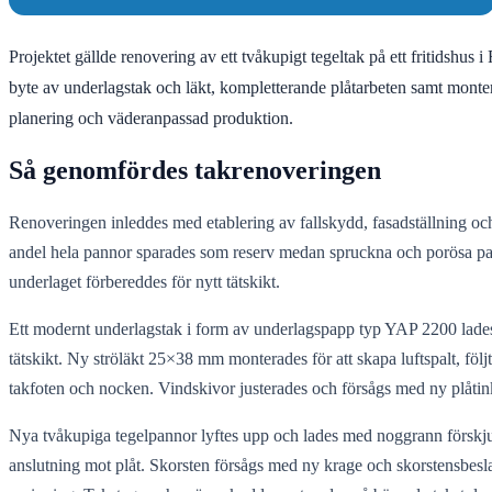
Projektet gällde renovering av ett tvåkupigt tegeltak på ett fritidshus 
byte av underlagstak och läkt, kompletterande plåtarbeten samt monte
planering och väderanpassad produktion.
Så genomfördes takrenoveringen
Renoveringen inleddes med etablering av fallskydd, fasadställning och
andel hela pannor sparades som reserv medan spruckna och porösa pann
underlaget förbereddes för nytt tätskikt.
Ett modernt underlagstak i form av underlagspapp typ YAP 2200 lades 
tätskikt. Ny ströläkt 25×38 mm monterades för att skapa luftspalt, föl
takfoten och nocken. Vindskivor justerades och försågs med ny plåtinkl
Nya tvåkupiga tegelpannor lyftes upp och lades med noggrann förskju
anslutning mot plåt. Skorsten försågs med ny krage och skorstensbeslag