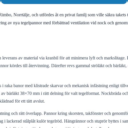
i Rimbo, Norrtälje, och utfördes åt en privat familj som ville säkra taket
ring av nya tegelpannor med förbättrad ventilation vid nock och genomf
 leverans av material via kranbil för att minimera lyft och markslitage
or kördes till återvinning. Därefter revs gammal ströläkt och bärläkt
i raka banor med klistrade skarvar och mekanisk infästning enligt till
jt av bärläkt 38×70 mm i rätt delning för valt tegelformat. Nockbräda och
ädnad för ett tätt avslut.
tning och rätt överlapp. Pannor kring skorsten, takfönster och genomf
 i lackerad stålplåt kulör tegelröd. Hängrännor och stuprör byttes i sam