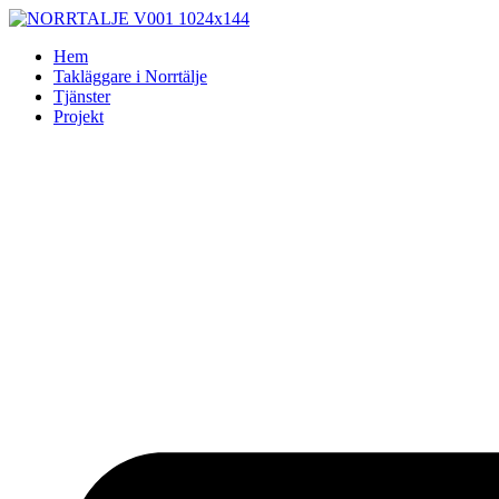
Skip
to
Hem
content
Takläggare i Norrtälje
Tjänster
Projekt