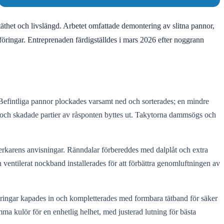
s täthet och livslängd. Arbetet omfattade demontering av slitna pannor,
öringar. Entreprenaden färdigställdes i mars 2026 efter noggrann
. Befintliga pannor plockades varsamt ned och sorterades; en mindre
, och skadade partier av råsponten byttes ut. Takytorna dammsögs och
verkarens anvisningar. Ränndalar förbereddes med dalplåt och extra
 ventilerat nockband installerades för att förbättra genomluftningen av
öringar kapades in och kompletterades med formbara tätband för säker
ma kulör för en enhetlig helhet, med justerad lutning för bästa