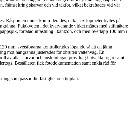
, främst kring skarvar och vid takfot, vilket bekräftades vid vår
es. Råsponten under kontrollerades, cirka sex löpmeter byttes på
ängränna. Fuktkvoten i det kvarvarande virket mättes med stiftmätare
appspik, förtätad infästning i kantzon, och med överlapp 100 mm i
20 mm, svetsfogarna kontrollerades löpande så att en jämn
tning mot hängränna justerades för obruten vattenväg. En
ll av alla skarvar och anslutningar, provdrag i utvalda fogar samt
ndertogs. Beställaren fick fotodokumentation samt enkla råd för
ning som passar din fastighet och tidplan.