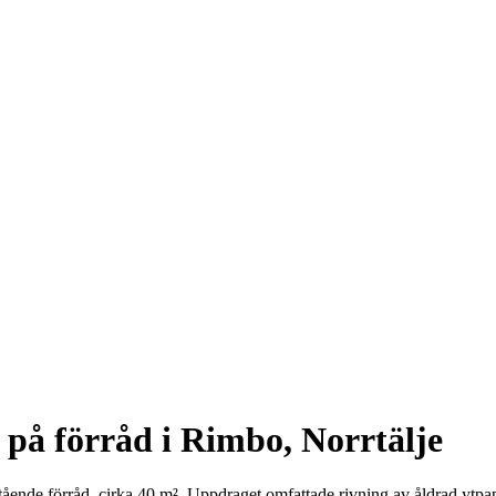
 på förråd i Rimbo, Norrtälje
 fristående förråd, cirka 40 m². Uppdraget omfattade rivning av åldrad y