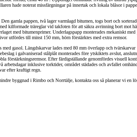
aren hade noterat missfärgningar på innertak och lokala blåsor i pappen
. Den gamla pappen, två lager varmlagd bitumen, togs bort och sorterad
d kilformade träreglar vid takfoten för att säkra avrinning bort mot h
derlaget med bitumenprimer. Underlagspapp monterades mekaniskt med p
or utfördes till minst 150 mm, hörn förstärktes med extra remsor.
s med gasol. Längdskarvar lades med 80 mm överlapp och tvärskarvar 1
beslag i galvaniserad stålplåt monterades före ytskiktets avslut, anslu
a förstärkningsremsor. Efter färdigställande genomfördes visuell kontro
 två arbetsdagar inklusive torktider, området städades och avfallet omhä
ar efter kraftigt regn.
indre byggnad i Rimbo och Norrtälje, kontakta oss så planerar vi en lös