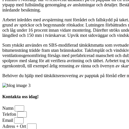
ytpapp med fullständig genomgång av anslutningar och detaljer. Beställ
inledande besiktning.
Arbetet inleddes med avspärrning runt förrådet och fallskydd på taket
grund av sprickor och begynnande rötskador. Lutningen förbättrades me
och låg under 16 procent innan vidare montering. Därefter ströks un
längdled och 150 mm i tvärskarvar. Upvik mot sidoväggar och vindskiv
Som ytskikt användes en SBS-modifierad tätskiktsmatta som svetsade
bitumensträng trädde fram utan brännskador. Takfotsplåt och vindskive
ventilationsgenomföring försågs med prefabricerad manschett och dubbl
spolprov med slang för att verifiera avrinning och täthet. Arbetet tog
egenkontroll, till exempel årlig rensning av ränna och översyn av skarv
Behöver du hjälp med tätskiktsrenovering av papptak på förråd eller m
Kontakta oss idag!
Namn
Telefon
Email
Adress + Ort