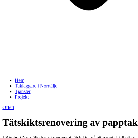
Hem
Takläggare i Norrtälje
Tjänster
Projekt
Offert
Tätskiktsrenovering av papptak
I Rimbo i Norrtälje har vi renoverat tätskiktet på ett papptak till ett