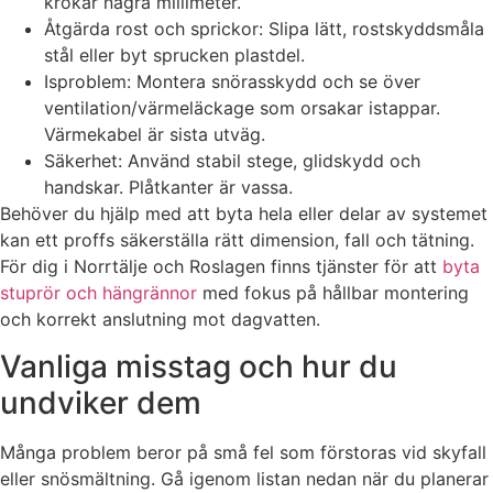
krokar några millimeter.
Åtgärda rost och sprickor: Slipa lätt, rostskyddsmåla
stål eller byt sprucken plastdel.
Isproblem: Montera snörasskydd och se över
ventilation/värmeläckage som orsakar istappar.
Värmekabel är sista utväg.
Säkerhet: Använd stabil stege, glidskydd och
handskar. Plåtkanter är vassa.
Behöver du hjälp med att byta hela eller delar av systemet
kan ett proffs säkerställa rätt dimension, fall och tätning.
För dig i Norrtälje och Roslagen finns tjänster för att
byta
stuprör och hängrännor
med fokus på hållbar montering
och korrekt anslutning mot dagvatten.
Vanliga misstag och hur du
undviker dem
Många problem beror på små fel som förstoras vid skyfall
eller snösmältning. Gå igenom listan nedan när du planerar