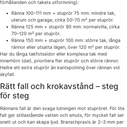
förhållanden och takets utformning):
Ränna 100–111 mm + stuprör 75 mm: mindre tak,
uterum och garage, cirka 50–70 m² per stuprör.
Ränna 125 mm + stuprör 90 mm: normalvilla, cirka
70–120 m² per stuprör.
Ränna 150 mm + stuprör 100 mm: större tak, långa
rännor eller utsatta lägen, över 120 m² per stuprör.
Har du långa takfotssidor eller komplexa tak med
innerhörn (dal), prioritera fler stuprör och större rännor.
Hellre ett extra stuprör än kantspolning över rännan vid
skyfall.
Rätt fall och krokavstånd – steg
för steg
Rännans fall är den svaga lutningen mot stupröret. För lite
fall ger stillastående vatten och smuts, för mycket fall ser
snett ut och kan skapa ljud. Branschpraxis är 2–3 mm per