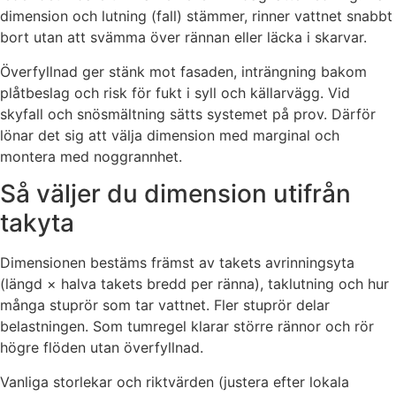
dimension och lutning (fall) stämmer, rinner vattnet snabbt
bort utan att svämma över rännan eller läcka i skarvar.
Överfyllnad ger stänk mot fasaden, inträngning bakom
plåtbeslag och risk för fukt i syll och källarvägg. Vid
skyfall och snösmältning sätts systemet på prov. Därför
lönar det sig att välja dimension med marginal och
montera med noggrannhet.
Så väljer du dimension utifrån
takyta
Dimensionen bestäms främst av takets avrinningsyta
(längd × halva takets bredd per ränna), taklutning och hur
många stuprör som tar vattnet. Fler stuprör delar
belastningen. Som tumregel klarar större rännor och rör
högre flöden utan överfyllnad.
Vanliga storlekar och riktvärden (justera efter lokala