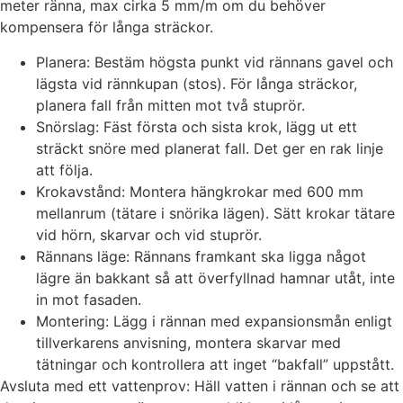
meter ränna, max cirka 5 mm/m om du behöver
kompensera för långa sträckor.
Planera: Bestäm högsta punkt vid rännans gavel och
lägsta vid rännkupan (stos). För långa sträckor,
planera fall från mitten mot två stuprör.
Snörslag: Fäst första och sista krok, lägg ut ett
sträckt snöre med planerat fall. Det ger en rak linje
att följa.
Krokavstånd: Montera hängkrokar med 600 mm
mellanrum (tätare i snörika lägen). Sätt krokar tätare
vid hörn, skarvar och vid stuprör.
Rännans läge: Rännans framkant ska ligga något
lägre än bakkant så att överfyllnad hamnar utåt, inte
in mot fasaden.
Montering: Lägg i rännan med expansionsmån enligt
tillverkarens anvisning, montera skarvar med
tätningar och kontrollera att inget “bakfall” uppstått.
Avsluta med ett vattenprov: Häll vatten i rännan och se att