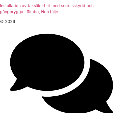
Installation av taksäkerhet med snörasskydd och
gångbrygga i Rimbo, Norrtälje
© 2026