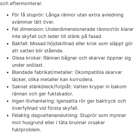
och eftermonterar.
För få stuprör: Långa rännor utan extra avledning
svämmar lätt över.
Fel dimension: Underdimensionerade rännor/rör klarar
inte skyfall och leder till stänk på fasad.
Bakfall: Missad höjdskillnad eller krok som släppt gör
att vatten blir stående.
Glesa krokar: Rännan bågnar och skarvar öppnar sig
under snölast.
Blandade fabrikat/metaller: Okompatibla skarvar
läcker, olika metaller kan korrodera.
Saknat stänkbleck/fotplåt: Vatten kryper in bakom
rännan och ger fuktskador.
Ingen lövhantering: Igensatta rör ger baktryck och
överfyllnad vid första skyfall.
Felaktig dagvattenanslutning: Stuprör som mynnar
mot husgrund eller i täta brunnar orsakar
fuktproblem.