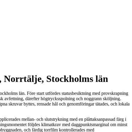
 Norrtälje, Stockholms län
tockholms län. Före start utfördes statusbesiktning med provskrapning
sk avfettning, därefter högtrycksspolning och noggrann sköljning.
ipna skruvar byttes, rensade hål och genomföringar tätades, och lokala
plicerades mellan- och slutstrykning med en plåttaksanpassad färg i
ålningsmomentet följdes klimatkrav med daggpunktsmarginal om minst
byggnaden, och färdig torrfilm kontrollerades med