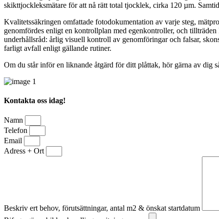
skikttjockleksmätare för att nå rätt total tjocklek, cirka 120 µm. Samt
Kvalitetssäkringen omfattade fotodokumentation av varje steg, mätprot
genomfördes enligt en kontrollplan med egenkontroller, och tillträden
underhållsråd: årlig visuell kontroll av genomföringar och falsar, sko
farligt avfall enligt gällande rutiner.
Om du står inför en liknande åtgärd för ditt plåttak, hör gärna av dig s
Kontakta oss idag!
Namn
Telefon
Email
Adress + Ort
Beskriv ert behov, förutsättningar, antal m2 & önskat startdatum