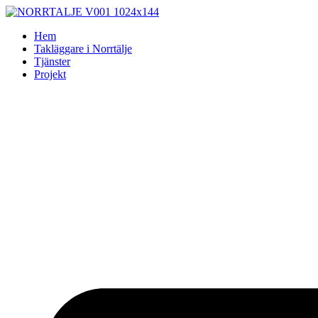
Skip
to
Hem
content
Takläggare i Norrtälje
Tjänster
Projekt