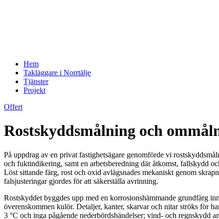
Hem
Takläggare i Norrtälje
Tjänster
Projekt
Offert
Rostskyddsmålning och ommålnin
På uppdrag av en privat fastighetsägare genomförde vi rostskyddsmålni
och fuktindikering, samt en arbetsberedning där åtkomst, fallskydd oc
Löst sittande färg, rost och oxid avlägsnades mekaniskt genom skrapni
falsjusteringar gjordes för att säkerställa avrinning.
Rostskyddet byggdes upp med en korrosionshämmande grundfärg innehåll
överenskommen kulör. Detaljer, kanter, skarvar och nitar ströks för
3 °C och inga pågående nederbördshändelser; vind- och regnskydd anv