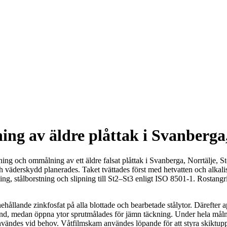
g av äldre plåttak i Svanberga,
ng och ommålning av ett äldre falsat plåttak i Svanberga, Norrtälje, S
h väderskydd planerades. Taket tvättades först med hetvatten och alkali
ng, stålborstning och slipning till St2–St3 enligt ISO 8501-1. Rostangr
ande zinkfosfat på alla blottade och bearbetade stålytor. Därefter ap
 hand, medan öppna ytor sprutmålades för jämn täckning. Under hela m
ändes vid behov. Våtfilmskam användes löpande för att styra skiktupp