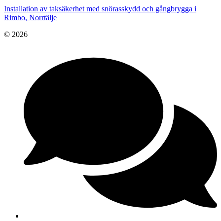
Installation av taksäkerhet med snörasskydd och gångbrygga i
Rimbo, Norrtälje
© 2026