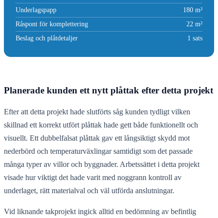
Underlagspapp
180 m²
Råspont för komplettering
22 m²
Beslag och plåtdetaljer
1 sats
Planerade kunden ett nytt plåttak efter detta projekt
Efter att detta projekt hade slutförts såg kunden tydligt vilken
skillnad ett korrekt utfört plåttak hade gett både funktionellt och
visuellt. Ett dubbelfalsat plåttak gav ett långsiktigt skydd mot
nederbörd och temperaturväxlingar samtidigt som det passade
många typer av villor och byggnader. Arbetssättet i detta projekt
visade hur viktigt det hade varit med noggrann kontroll av
underlaget, rätt materialval och väl utförda anslutningar.
Vid liknande takprojekt ingick alltid en bedömning av befintlig