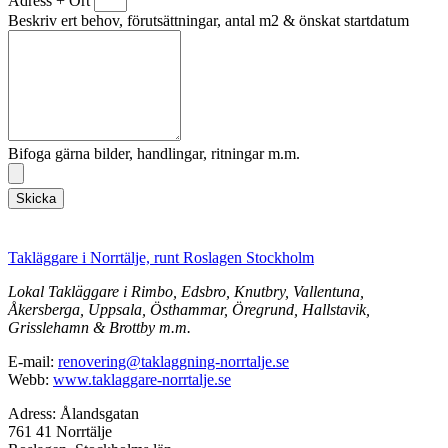
Adress + Ort
Beskriv ert behov, förutsättningar, antal m2 & önskat startdatum
Bifoga gärna bilder, handlingar, ritningar m.m.
Skicka
Takläggare i Norrtälje, runt Roslagen Stockholm
Lokal Takläggare i Rimbo, Edsbro, Knutbry, Vallentuna,
Åkersberga, Uppsala, Östhammar, Öregrund, Hallstavik,
Grisslehamn & Brottby m.m.
E-mail:
renovering@taklaggning-norrtalje.se
Webb:
www.taklaggare-norrtalje.se
Adress: Ålandsgatan
761 41 Norrtälje