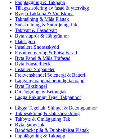
Pappläggning & Takpapp
Tilläggsisolering av fasad & yttervägg
Bygga Takkupa & Vindskupa
Takmålning & Måla Plåttak
Snöskottning & Snöröjning Tak
Taktvätt & Fasadtvätt
Byta stuprör & Hängrännor
Plåtslageri
Installera Snörasskydd
Fasadrenovering & Putsa Fasad
Byta Panel & Måla Träfasad
Byta Fönsterbleck
Installera Solpaneler
Frekvenshandel Solenergi & Batteri
Lägga ny papp på befintlig takpapp
Byta Takshingel
Omläggning av Betongtak
Lägga Enkupigt Tegel Takpannor
Lägga Tegeltak, Shingel & Betongpannor
Takbesiktning & statusbesiktning
Takbyte & Omläggning Tak
Byta garagetak
Bandtäckt plåt & Dubbelfalsat Plåttak
Pappläggning & Takpapp