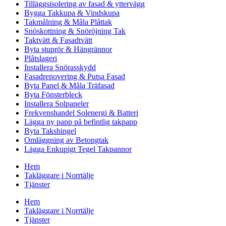
Tilläggsisolering av fasad & yttervägg
Bygga Takkupa & Vindskupa
Takmålning & Måla Plåttak
Snöskottning & Snöröjning Tak
Taktvätt & Fasadtvätt
Byta stuprör & Hängrännor
Plåtslageri
Installera Snörasskydd
Fasadrenovering & Putsa Fasad
Byta Panel & Måla Träfasad
Byta Fönsterbleck
Installera Solpaneler
Frekvenshandel Solenergi & Batteri
Lägga ny papp på befintlig takpapp
Byta Takshingel
Omläggning av Betongtak
Lägga Enkupigt Tegel Takpannor
Hem
Takläggare i Norrtälje
Tjänster
Hem
Takläggare i Norrtälje
Tjänster