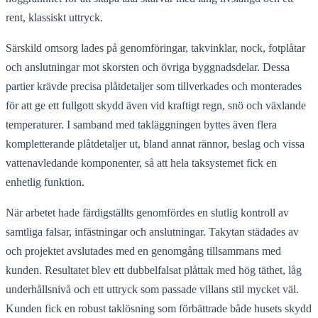
rent, klassiskt uttryck.
Särskild omsorg lades på genomföringar, takvinklar, nock, fotplåtar
och anslutningar mot skorsten och övriga byggnadsdelar. Dessa
partier krävde precisa plåtdetaljer som tillverkades och monterades
för att ge ett fullgott skydd även vid kraftigt regn, snö och växlande
temperaturer. I samband med takläggningen byttes även flera
kompletterande plåtdetaljer ut, bland annat rännor, beslag och vissa
vattenavledande komponenter, så att hela taksystemet fick en
enhetlig funktion.
När arbetet hade färdigställts genomfördes en slutlig kontroll av
samtliga falsar, infästningar och anslutningar. Takytan städades av
och projektet avslutades med en genomgång tillsammans med
kunden. Resultatet blev ett dubbelfalsat plåttak med hög täthet, låg
underhållsnivå och ett uttryck som passade villans stil mycket väl.
Kunden fick en robust taklösning som förbättrade både husets skydd