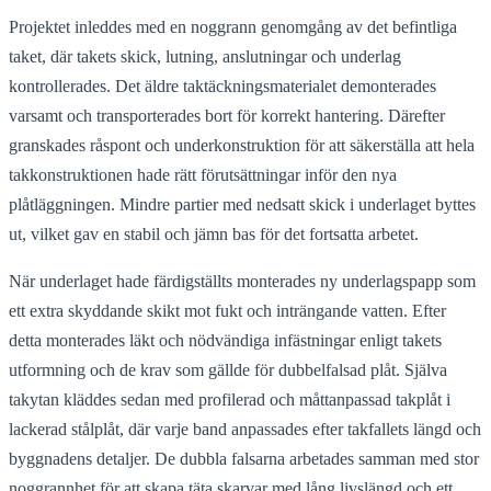
Projektet inleddes med en noggrann genomgång av det befintliga
taket, där takets skick, lutning, anslutningar och underlag
kontrollerades. Det äldre taktäckningsmaterialet demonterades
varsamt och transporterades bort för korrekt hantering. Därefter
granskades råspont och underkonstruktion för att säkerställa att hela
takkonstruktionen hade rätt förutsättningar inför den nya
plåtläggningen. Mindre partier med nedsatt skick i underlaget byttes
ut, vilket gav en stabil och jämn bas för det fortsatta arbetet.
När underlaget hade färdigställts monterades ny underlagspapp som
ett extra skyddande skikt mot fukt och inträngande vatten. Efter
detta monterades läkt och nödvändiga infästningar enligt takets
utformning och de krav som gällde för dubbelfalsad plåt. Själva
takytan kläddes sedan med profilerad och måttanpassad takplåt i
lackerad stålplåt, där varje band anpassades efter takfallets längd och
byggnadens detaljer. De dubbla falsarna arbetades samman med stor
noggrannhet för att skapa täta skarvar med lång livslängd och ett