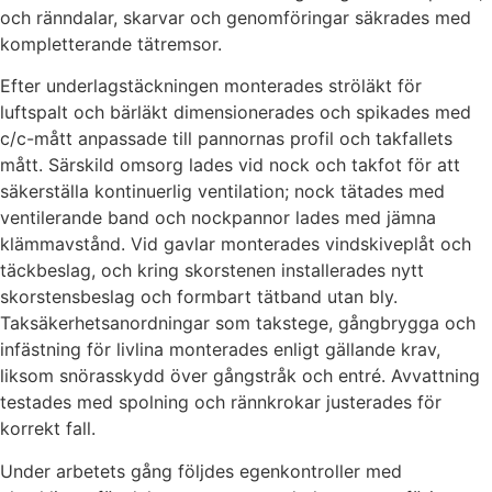
och ränndalar, skarvar och genomföringar säkrades med
kompletterande tätremsor.
Efter underlagstäckningen monterades ströläkt för
luftspalt och bärläkt dimensionerades och spikades med
c/c-mått anpassade till pannornas profil och takfallets
mått. Särskild omsorg lades vid nock och takfot för att
säkerställa kontinuerlig ventilation; nock tätades med
ventilerande band och nockpannor lades med jämna
klämmavstånd. Vid gavlar monterades vindskiveplåt och
täckbeslag, och kring skorstenen installerades nytt
skorstensbeslag och formbart tätband utan bly.
Taksäkerhetsanordningar som takstege, gångbrygga och
infästning för livlina monterades enligt gällande krav,
liksom snörasskydd över gångstråk och entré. Avvattning
testades med spolning och rännkrokar justerades för
korrekt fall.
Under arbetets gång följdes egenkontroller med