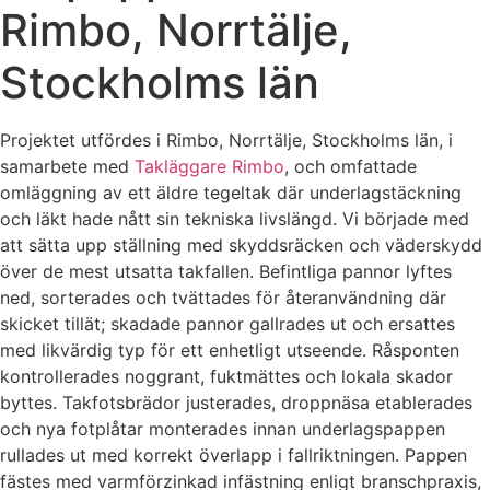
Rimbo, Norrtälje,
Stockholms län
Projektet utfördes i Rimbo, Norrtälje, Stockholms län, i
samarbete med
Takläggare Rimbo
, och omfattade
omläggning av ett äldre tegeltak där underlagstäckning
och läkt hade nått sin tekniska livslängd. Vi började med
att sätta upp ställning med skyddsräcken och väderskydd
över de mest utsatta takfallen. Befintliga pannor lyftes
ned, sorterades och tvättades för återanvändning där
skicket tillät; skadade pannor gallrades ut och ersattes
med likvärdig typ för ett enhetligt utseende. Råsponten
kontrollerades noggrant, fuktmättes och lokala skador
byttes. Takfotsbrädor justerades, droppnäsa etablerades
och nya fotplåtar monterades innan underlagspappen
rullades ut med korrekt överlapp i fallriktningen. Pappen
fästes med varmförzinkad infästning enligt branschpraxis,