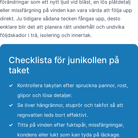
förändringar som ett nytt ljud vid blåst, en lös plåtdetalj
eller missfärgning på vinden kan vara värda att följa upp
direkt. Ju tidigare sådana tecken fångas upp, desto
enklare blir det att planera rätt underhåll och undvika
följdskador i trä, isolering och innertak.
Checklista för junikollen på
taket
✓
Kontrollera takytan efter spruckna pannor, rost,
glipor och lösa detaljer.
✓
Se över hängrännor, stuprör och takfot så att
regnvatten leds bort effektivt.
✓
Titta på vinden efter fuktspår, missfärgningar,
kondens eller lukt som kan tyda på läckage.