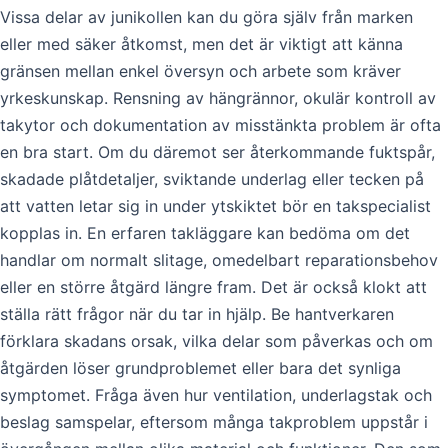
Vissa delar av junikollen kan du göra själv från marken
eller med säker åtkomst, men det är viktigt att känna
gränsen mellan enkel översyn och arbete som kräver
yrkeskunskap. Rensning av hängrännor, okulär kontroll av
takytor och dokumentation av misstänkta problem är ofta
en bra start. Om du däremot ser återkommande fuktspår,
skadade plåtdetaljer, sviktande underlag eller tecken på
att vatten letar sig in under ytskiktet bör en takspecialist
kopplas in. En erfaren takläggare kan bedöma om det
handlar om normalt slitage, omedelbart reparationsbehov
eller en större åtgärd längre fram. Det är också klokt att
ställa rätt frågor när du tar in hjälp. Be hantverkaren
förklara skadans orsak, vilka delar som påverkas och om
åtgärden löser grundproblemet eller bara det synliga
symptomet. Fråga även hur ventilation, underlagstak och
beslag samspelar, eftersom många takproblem uppstår i