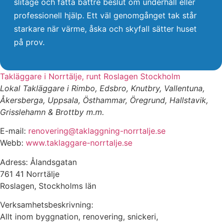
slitage och fatta bättre beslut om underhåll eller
professionell hjälp. Ett väl genomgånget tak står
starkare när värme, åska och skyfall sätter huset
på prov.
Takläggare i Norrtälje, runt Roslagen Stockholm
Lokal Takläggare i Rimbo, Edsbro, Knutbry, Vallentuna,
Åkersberga, Uppsala, Östhammar, Öregrund, Hallstavik,
Grisslehamn & Brottby m.m.
E-mail:
renovering@taklaggning-norrtalje.se
Webb:
www.taklaggare-norrtalje.se
Adress: Ålandsgatan
761 41 Norrtälje
Roslagen, Stockholms län
Verksamhetsbeskrivning:
Allt inom byggnation, renovering, snickeri,