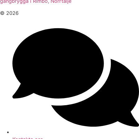
gångbrygga i Rimbo, Norrtälje
© 2026