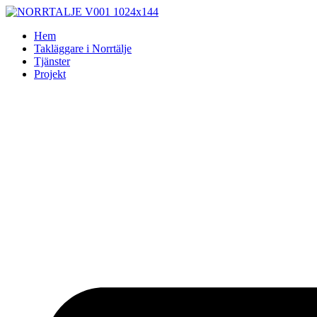
Skip
to
Hem
content
Takläggare i Norrtälje
Tjänster
Projekt