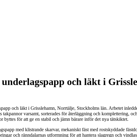
underlagspapp och läkt i Grissl
pp och läkt i Grisslehamn, Norrtälje, Stockholms län. Arbetet inleddes
 takpannor varsamt, sorterades för återläggning och komplettering, och 
yttes för att ge en stabil och jämn bärare inför det nya tätskiktet.
gspapp med klistrande skarvar, mekaniskt fäst med rostskyddade fästd
ringar och ränndalarnas utformning för att hantera slagregn och vindla