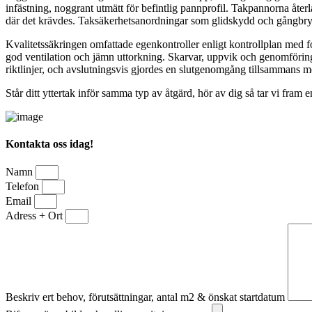
infästning, noggrant utmätt för befintlig pannprofil. Takpannorna återl
där det krävdes. Taksäkerhetsanordningar som glidskydd och gångbryg
Kvalitetssäkringen omfattade egenkontroller enligt kontrollplan med fo
god ventilation och jämn uttorkning. Skarvar, uppvik och genomföring
riktlinjer, och avslutningsvis gjordes en slutgenomgång tillsammans me
Står ditt yttertak inför samma typ av åtgärd, hör av dig så tar vi fram 
Kontakta oss idag!
Namn
Telefon
Email
Adress + Ort
Beskriv ert behov, förutsättningar, antal m2 & önskat startdatum