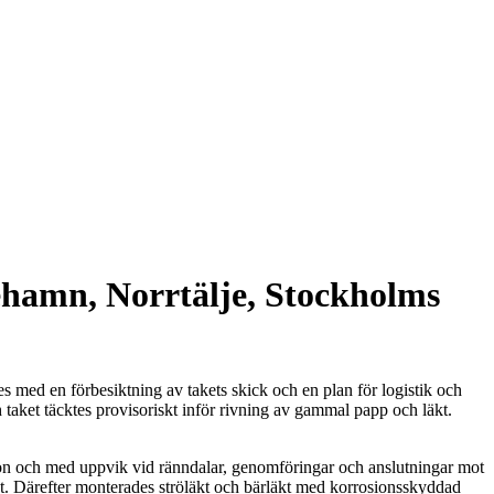
ehamn, Norrtälje, Stockholms
 med en förbesiktning av takets skick och en plan för logistik och
taket täcktes provisoriskt inför rivning av gammal papp och läkt.
on och med uppvik vid ränndalar, genomföringar och anslutningar mot
st. Därefter monterades ströläkt och bärläkt med korrosionsskyddad