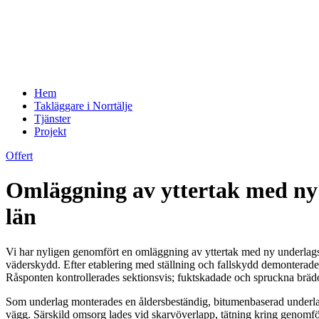
Hem
Takläggare i Norrtälje
Tjänster
Projekt
Offert
Omläggning av yttertak med ny 
län
Vi har nyligen genomfört en omläggning av yttertak med ny underlagspa
väderskydd. Efter etablering med ställning och fallskydd demonterades
Råsponten kontrollerades sektionsvis; fuktskadade och spruckna brädor b
Som underlag monterades en åldersbeständig, bitumenbaserad underla
vägg. Särskild omsorg lades vid skarvöverlapp, tätning kring genomfö