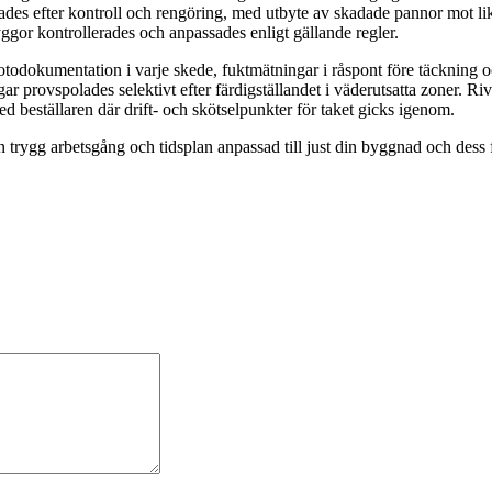
ades efter kontroll och rengöring, med utbyte av skadade pannor mot likvä
gor kontrollerades och anpassades enligt gällande regler.
todokumentation i varje skede, fuktmätningar i råspont före täckning och
ar provspolades selektivt efter färdigställandet i väderutsatta zoner. 
d beställaren där drift- och skötselpunkter för taket gicks igenom.
en trygg arbetsgång och tidsplan anpassad till just din byggnad och dess 