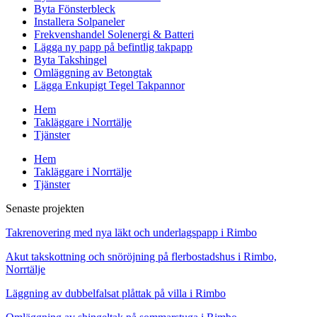
Byta Fönsterbleck
Installera Solpaneler
Frekvenshandel Solenergi & Batteri
Lägga ny papp på befintlig takpapp
Byta Takshingel
Omläggning av Betongtak
Lägga Enkupigt Tegel Takpannor
Hem
Takläggare i Norrtälje
Tjänster
Hem
Takläggare i Norrtälje
Tjänster
Senaste projekten
Takrenovering med nya läkt och underlagspapp i Rimbo
Akut takskottning och snöröjning på flerbostadshus i Rimbo,
Norrtälje
Läggning av dubbelfalsat plåttak på villa i Rimbo