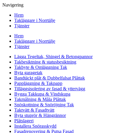
Navigering
Hem
Takläggare i Norrtälje
Tjänster
Hem
Takläggare i Norrtälje
Tjänster
Lägga Tegeltak, Shingel & Betongpannor
Takbesiktning & statusbesiktning
Takbyte & Omläggning Tak
Byta garagetak
Bandtäckt plåt & Dubbelfalsat Plåttak
Pappläggning & Takpapp
Tilläggsisolering av fasad & yttervägg
Bygga Takkupa & Vindskupa
Takmålning & Måla Plåttak
Snöskottning & Snöröjning Tak
Taktvätt & Fasadtvätt
Byta stuprör & Hängrännor
Plåtslageri
Installera Snörasskydd
Fasadrenovering & Putsa Fasad