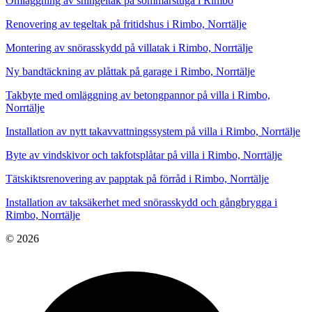
Omläggning av shingeltak på sommarstuga i Rimbo
Renovering av tegeltak på fritidshus i Rimbo, Norrtälje
Montering av snörasskydd på villatak i Rimbo, Norrtälje
Ny bandtäckning av plåttak på garage i Rimbo, Norrtälje
Takbyte med omläggning av betongpannor på villa i Rimbo,
Norrtälje
Installation av nytt takavvattningssystem på villa i Rimbo, Norrtälje
Byte av vindskivor och takfotsplåtar på villa i Rimbo, Norrtälje
Tätskiktsrenovering av papptak på förråd i Rimbo, Norrtälje
Installation av taksäkerhet med snörasskydd och gångbrygga i
Rimbo, Norrtälje
© 2026