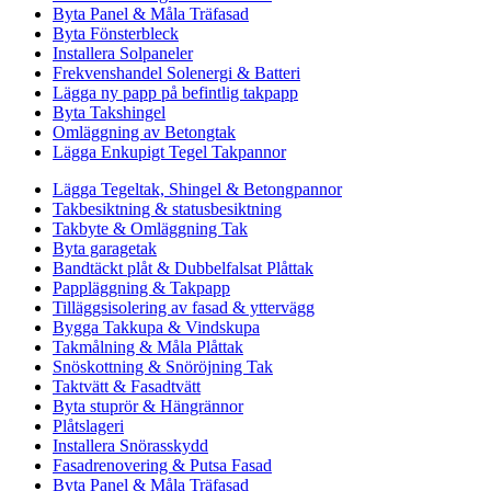
Byta Panel & Måla Träfasad
Byta Fönsterbleck
Installera Solpaneler
Frekvenshandel Solenergi & Batteri
Lägga ny papp på befintlig takpapp
Byta Takshingel
Omläggning av Betongtak
Lägga Enkupigt Tegel Takpannor
Lägga Tegeltak, Shingel & Betongpannor
Takbesiktning & statusbesiktning
Takbyte & Omläggning Tak
Byta garagetak
Bandtäckt plåt & Dubbelfalsat Plåttak
Pappläggning & Takpapp
Tilläggsisolering av fasad & yttervägg
Bygga Takkupa & Vindskupa
Takmålning & Måla Plåttak
Snöskottning & Snöröjning Tak
Taktvätt & Fasadtvätt
Byta stuprör & Hängrännor
Plåtslageri
Installera Snörasskydd
Fasadrenovering & Putsa Fasad
Byta Panel & Måla Träfasad