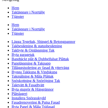
Hem
Takläggare i Norrtälje
Tjänster
Hem
Takläggare i Norrtälje
Tjänster
Lägga Tegeltak, Shingel & Betongpannor
Takbesiktning & statusbesiktning
Takbyte & Omläggning Tak
Byta garagetak
Bandtäckt plåt & Dubbelfalsat Plåttak
Pappläggning & Takpapp
Tilläggsisolering av fasad & yttervägg
Bygga Takkupa & Vindskupa
Takmålning & Måla Plåttak
Snöskottning & Snöröjning Tak
Taktvätt & Fasadtvätt
Byta stuprör & Hängrännor
Plåtslageri
Installera Snörasskydd
Fasadrenovering & Putsa Fasad
Byta Panel & Måla Träfasad