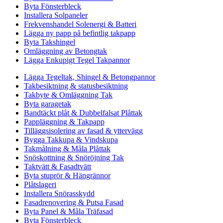
Byta Fönsterbleck
Installera Solpaneler
Frekvenshandel Solenergi & Batteri
Lägga ny papp på befintlig takpapp
Byta Takshingel
Omläggning av Betongtak
Lägga Enkupigt Tegel Takpannor
Lägga Tegeltak, Shingel & Betongpannor
Takbesiktning & statusbesiktning
Takbyte & Omläggning Tak
Byta garagetak
Bandtäckt plåt & Dubbelfalsat Plåttak
Pappläggning & Takpapp
Tilläggsisolering av fasad & yttervägg
Bygga Takkupa & Vindskupa
Takmålning & Måla Plåttak
Snöskottning & Snöröjning Tak
Taktvätt & Fasadtvätt
Byta stuprör & Hängrännor
Plåtslageri
Installera Snörasskydd
Fasadrenovering & Putsa Fasad
Byta Panel & Måla Träfasad
Byta Fönsterbleck