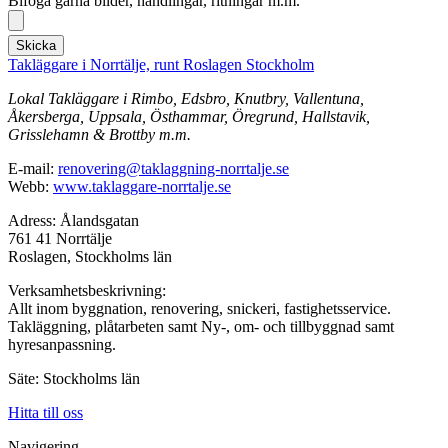
Bifoga gärna bilder, handlingar, ritningar m.m.
Skicka
Takläggare i Norrtälje, runt Roslagen Stockholm
Lokal Takläggare i Rimbo, Edsbro, Knutbry, Vallentuna,
Åkersberga, Uppsala, Östhammar, Öregrund, Hallstavik,
Grisslehamn & Brottby m.m.
E-mail:
renovering@taklaggning-norrtalje.se
Webb:
www.taklaggare-norrtalje.se
Adress: Ålandsgatan
761 41 Norrtälje
Roslagen, Stockholms län
Verksamhetsbeskrivning:
Allt inom byggnation, renovering, snickeri, fastighetsservice.
Takläggning, plåtarbeten samt Ny-, om- och tillbyggnad samt
hyresanpassning.
Säte: Stockholms län
Hitta till oss
Navigering