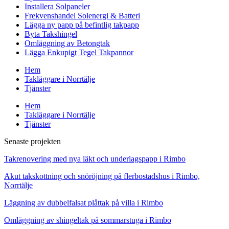
Installera Solpaneler
Frekvenshandel Solenergi & Batteri
Lägga ny papp på befintlig takpapp
Byta Takshingel
Omläggning av Betongtak
Lägga Enkupigt Tegel Takpannor
Hem
Takläggare i Norrtälje
Tjänster
Hem
Takläggare i Norrtälje
Tjänster
Senaste projekten
Takrenovering med nya läkt och underlagspapp i Rimbo
Akut takskottning och snöröjning på flerbostadshus i Rimbo,
Norrtälje
Läggning av dubbelfalsat plåttak på villa i Rimbo
Omläggning av shingeltak på sommarstuga i Rimbo